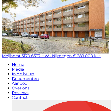
Meijhorst 3170
6537 HW · Nijmegen
€ 289.000 k.k.
Home
Media
In de buurt
Documenten
Aanbod
Over ons
Reviews
Contact