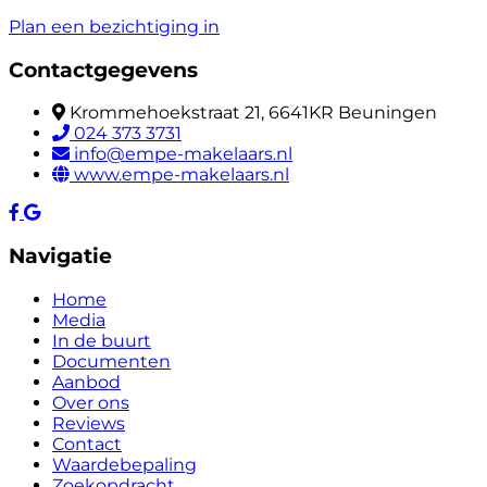
Plan een bezichtiging in
Contactgegevens
Krommehoekstraat 21, 6641KR Beuningen
024 373 3731
info@empe-makelaars.nl
www.empe-makelaars.nl
Navigatie
Home
Media
In de buurt
Documenten
Aanbod
Over ons
Reviews
Contact
Waardebepaling
Zoekopdracht