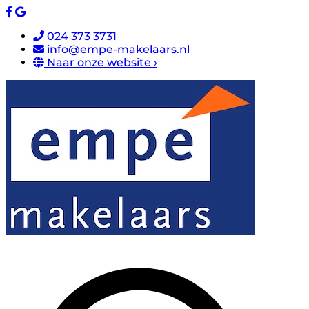
024 373 3731
info@empe-makelaars.nl
Naar onze website ›