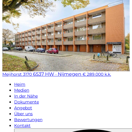
6537 HW · Nijmegen
Meijhorst 3170
€ 289.000 k.k.
Heim
Medien
In der Nähe
Dokumente
Angebot
Über uns
Bewertungen
Kontakt