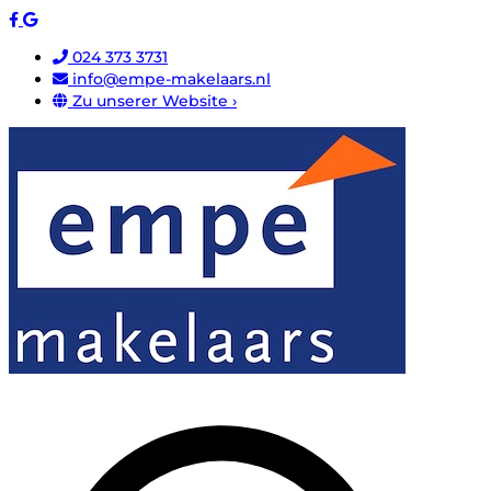
024 373 3731
info@empe-makelaars.nl
Zu unserer Website ›