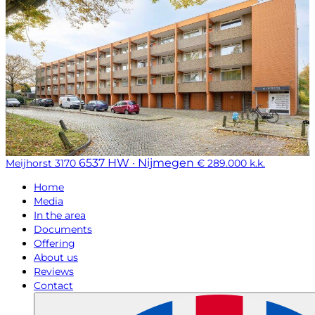
6537 HW · Nijmegen
Meijhorst 3170
€ 289.000 k.k.
Home
Media
In the area
Documents
Offering
About us
Reviews
Contact