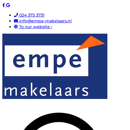
024 373 3731
info@empe-makelaars.nl
To our website ›