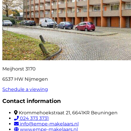
Meijhorst 3170
6537 HW Nijmegen
Schedule a viewing
Contact information
Krommehoekstraat 21, 6641KR Beuningen
024 373 3731
info@empe-makelaars.nl
www.empe-makelaars.nl